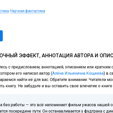
стика
,
Научная фантастика
ОЧНЫЙ ЭФФЕКТ, АННОТАЦИЯ АВТОРА И ОПИ
тесь с предисловием, аннотацией, описанием или кратки
отором его написал автор (
Алёна Ильинична Кощеева
) в 
тараемся найти её для вас. Обратите внимание: Читатели м
ь книгу. Не забудьте и вы оставить свое впечатие о книг
на без работы — это всё напоминает фильм ужасов нашей с
ся посередине пути. Он останавливается у фудтрака с д