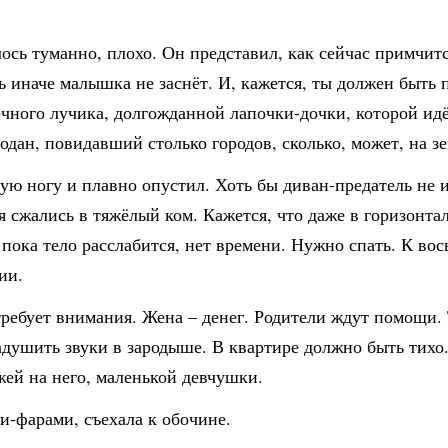
ось туманно, плохо. Он представил, как сейчас примчит
 иначе малышка не заснёт. И, кажется, ты должен быть п
ного лучика, долгожданной лапочки-дочки, которой идёт
одан, повидавший столько городов, сколько, может, на 
ую ногу и плавно опустил. Хоть бы диван-предатель не 
я сжались в тяжёлый ком. Кажется, что даже в горизонт
 пока тело расслабится, нет времени. Нужно спать. К вос
ии.
требует внимания. Жена – денег. Родители ждут помощи.
задушить звуки в зародыше. В квартире должно быть тихо
жей на него, маленькой девчушки.
ми-фарами, съехала к обочине.