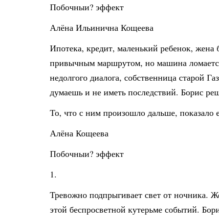
Побочныи? эффект
Алёна Ильинична Кощеева
Ипотека, кредит, маленький ребенок, жена 
привычным маршрутом, но машина ломается
недолгого диалога, собственница старой Га
думаешь и не иметь последствий. Борис ре
То, что с ним произошло дальше, показало
Алёна Кощеева
Побочныи? эффект
1.
Тревожно подпрыгивает свет от ночника. Же
этой беспросветной кутерьме событий. Бори