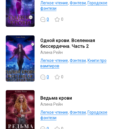
Легкое чтение
,
Фэнтези
,
Городское
фэнтези
0
0
Одной крови. Вселенная
бессердечна. Часть 2
Алина Рейн
Легкое чтение
,
Фэнтези
,
Книги про
вампиров
0
0
Ведьма крови
Алина Рейн
Легкое чтение
,
Фэнтези
,
Городское
фэнтези
0
0