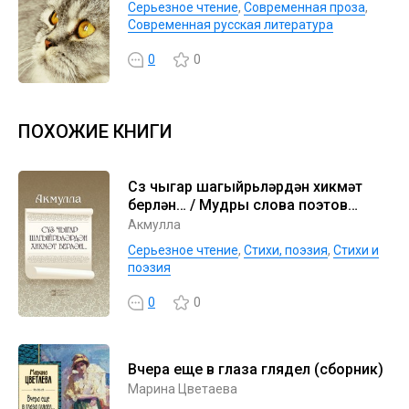
Серьезное чтение
,
Современная проза
,
Современная русская литература
0
0
ПОХОЖИЕ КНИГИ
Сүз чыгар шагыйрьләрдән хикмәт
берлән… / Мудры слова поэтов…
Акмулла
Серьезное чтение
,
Cтихи, поэзия
,
Стихи и
поэзия
0
0
Вчера еще в глаза глядел (сборник)
Марина Цветаева