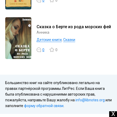
0
0
Сказка о Берте из рода морских фей
Анника
Детские книги
,
Сказки
0
0
Большинство книг на сайте опубликовано легально на
правах партнёрской программы ЛитРес. Если Ваша книга
была опубликована с нарушениями авторских прав,
пожалуйста, направьте Вашу жалобу на
info@libnotes.org
или
заполните
форму обратной связи
.
X