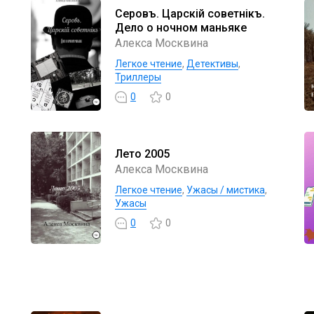
Серовъ. Царскiй советнiкъ.
Дело о ночном маньяке
Алекса Москвина
Легкое чтение
,
Детективы
,
Триллеры
0
0
Лето 2005
Алекса Москвина
Легкое чтение
,
Ужасы / мистика
,
Ужасы
0
0