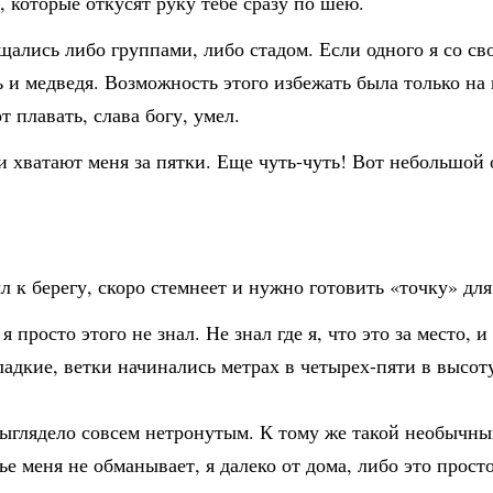
 которые откусят руку тебе сразу по шею.
ещались либо группами, либо стадом. Если одного я со с
 и медведя. Возможность этого избежать была только на 
т плавать, слава богу, умел.
и хватают меня за пятки. Еще чуть-чуть! Вот небольшой
 к берегу, скоро стемнеет и нужно готовить «точку» для
я просто этого не знал. Не знал где я, что это за место, 
ладкие, ветки начинались метрах в четырех-пяти в высот
 выглядело совсем нетронутым. К тому же такой необычн
ье меня не обманывает, я далеко от дома, либо это прост