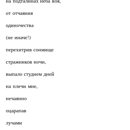
на подталинах неба воя,
от отчаяния
одиночества
(не иначе!)
перехитрив сонмище
стражников ночи,
выпало студнем дней
на плечи мне,
нечаянно
оцарапав
лучами