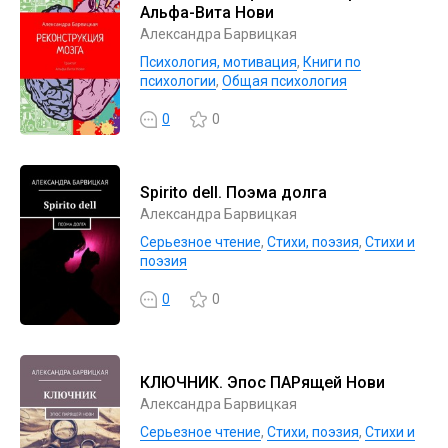
Альфа-Вита Нови
Александра Барвицкая
Психология, мотивация
,
Книги по
психологии
,
Общая психология
0
0
Spirito dell. Поэма долга
Александра Барвицкая
Серьезное чтение
,
Cтихи, поэзия
,
Стихи и
поэзия
0
0
КЛЮЧНИК. Эпос ПАРящей Нови
Александра Барвицкая
Серьезное чтение
,
Cтихи, поэзия
,
Стихи и