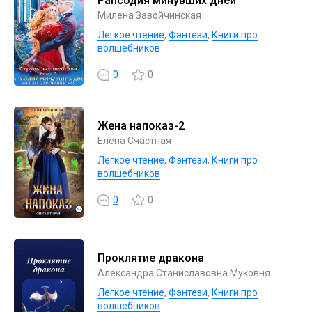
Рапсодия минувших дней
Милена Завойчинская
Легкое чтение
,
Фэнтези
,
Книги про
волшебников
0
0
Жена напоказ-2
Елена Счастная
Легкое чтение
,
Фэнтези
,
Книги про
волшебников
0
0
Проклятие дракона
Александра Станиславовна Муковня
Легкое чтение
,
Фэнтези
,
Книги про
волшебников