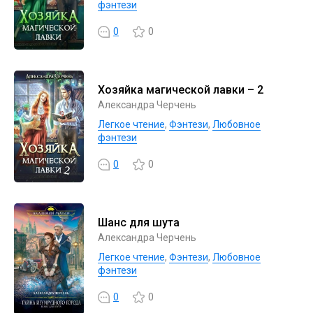
фэнтези
0
0
Хозяйка магической лавки – 2
Александра Черчень
Легкое чтение
,
Фэнтези
,
Любовное
фэнтези
0
0
Шанс для шута
Александра Черчень
Легкое чтение
,
Фэнтези
,
Любовное
фэнтези
0
0