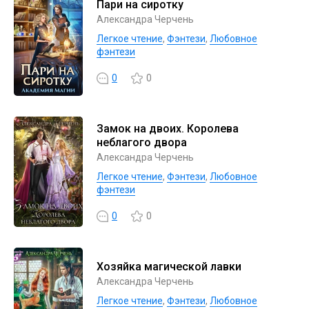
Пари на сиротку
Александра Черчень
Легкое чтение
,
Фэнтези
,
Любовное
фэнтези
0
0
Замок на двоих. Королева
неблагого двора
Александра Черчень
Легкое чтение
,
Фэнтези
,
Любовное
фэнтези
0
0
Хозяйка магической лавки
Александра Черчень
Легкое чтение
,
Фэнтези
,
Любовное