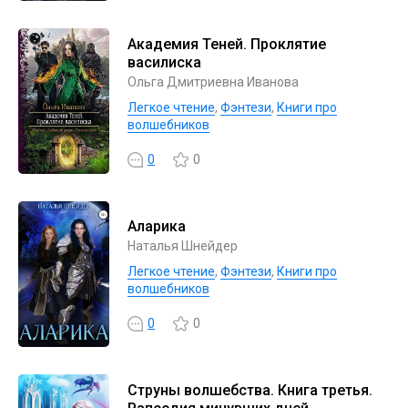
Академия Теней. Проклятие
василиска
Ольга Дмитриевна Иванова
Легкое чтение
,
Фэнтези
,
Книги про
волшебников
0
0
Аларика
Наталья Шнейдер
Легкое чтение
,
Фэнтези
,
Книги про
волшебников
0
0
Струны волшебства. Книга третья.