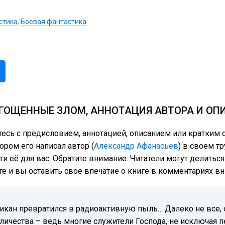
стика
,
Боевая фантастика
ГОЩЕННЫЕ ЗЛОМ, АННОТАЦИЯ АВТОРА И ОП
ьтесь с предисловием, аннотацией, описанием или кратки
ором его написал автор (
Александр Афанасьев
) в своем т
ти её для вас. Обратите внимание: Читатели могут делить
те и вы оставить свое впечатие о книге в комментариях вн
атикан превратился в радиоактивную пыль… Далеко не все,
оличества – ведь многие служители Господа, не исключая 