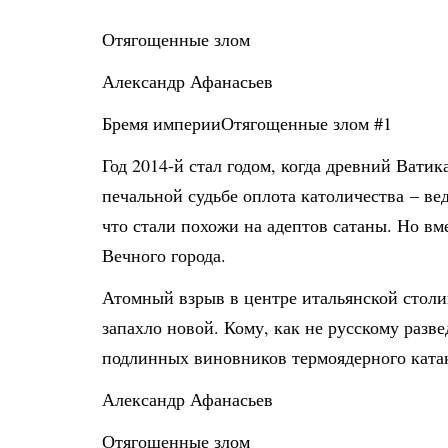
Отягощенные злом
Александр Афанасьев
Бремя империиОтягощенные злом #1
Год 2014-й стал годом, когда древний Вати
печальной судьбе оплота католичества – ве
что стали похожи на адептов сатаны. Но в
Вечного города.
Атомный взрыв в центре итальянской столи
запахло новой. Кому, как не русскому разв
подлинных виновников термоядерного ката
Александр Афанасьев
Отягощенные злом