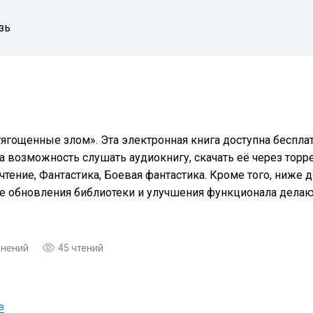
зь
тягощенные злом». Эта электронная книга доступна беспла
а возможность слушать аудиокнигу, скачать её через торре
тение, Фантастика, Боевая фантастика. Кроме того, ниже 
ые обновления библиотеки и улучшения функционала дела
мнений
45 чтений
в