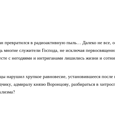
кан превратился в радиоактивную пыль… Далеко не все, 
дь многие служители Господа, не исключая первосвященн
месте с негодяями и интриганами лишились жизни и сотн
цы нарушил хрупкое равновесие, установившееся после 
едчику, адмиралу князю Воронцову, разбираться в хитро
клизма?