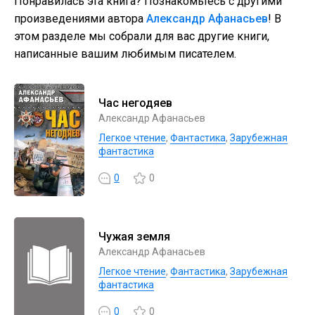
Понравилась эта книга? Познакомьтесь с другими
произведениями автора
Александр Афанасьев
! В
этом разделе мы собрали для вас другие книги,
написанные вашим любимым писателем.
Час негодяев
Александр Афанасьев
Легкое чтение
,
Фантастика
,
Зарубежная
фантастика
0
0
Чужая земля
Александр Афанасьев
Легкое чтение
,
Фантастика
,
Зарубежная
фантастика
0
0