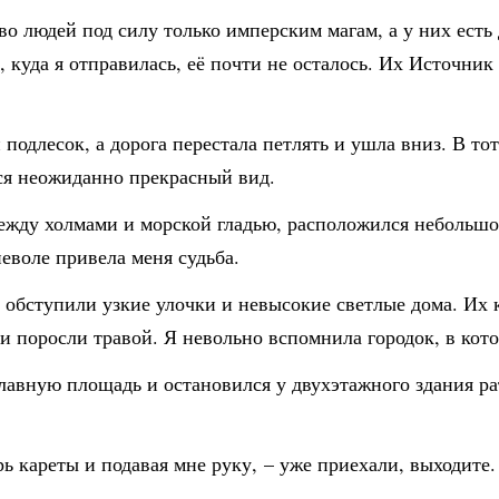
во людей под силу только имперским магам, а у них есть
 куда я отправилась, её почти не осталось. Их Источник 
 подлесок, а дорога перестала петлять и ушла вниз. В т
ся неожиданно прекрасный вид.
ежду холмами и морской гладью, расположился небольшой
неволе привела меня судьба.
ас обступили узкие улочки и невысокие светлые дома. И
 поросли травой. Я невольно вспомнила городок, в кото
лавную площадь и остановился у двухэтажного здания ра
рь кареты и подавая мне руку, – уже приехали, выходите.