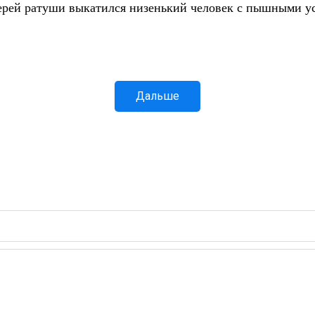
дверей ратуши выкатился низенький человек с пышными у
Дальше