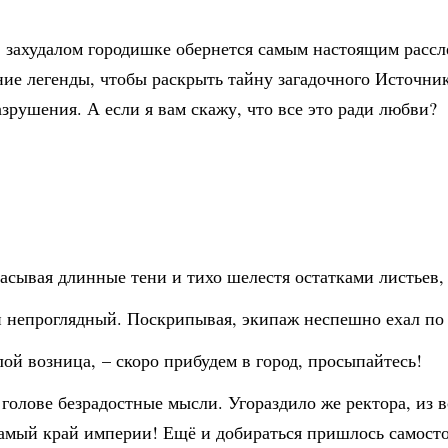
в захудалом городишке обернется самым настоящим рассл
ие легенды, чтобы раскрыть тайну загадочного Источник
азрушения. А если я вам скажу, что все это ради любви?
расывая длинные тени и тихо шелестя остатками листьев,
 и непроглядный. Поскрипывая, экипаж неспешно ехал по 
ой возница, – скоро прибудем в город, просыпайтесь!
в голове безрадостные мысли. Угораздило же ректора, из
самый край империи! Ещё и добираться пришлось самосто