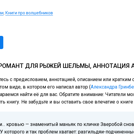
зи
,
Книги про волшебников
КРОМАНТ ДЛЯ РЫЖЕЙ ШЕЛЬМЫ, АННОТАЦИЯ 
тесь с предисловием, аннотацией, описанием или кратки
м виде, в котором его написал автор (
Александра Гринбе
тараемся найти её для вас. Обратите внимание: Читатели м
ь книгу. Не забудьте и вы оставить свое впечатие о книг
 и… кровью — знаменитый маньяк по кличке Зверобой снова
 У которого и так проблем хватает: разгильдяи-подчиненн