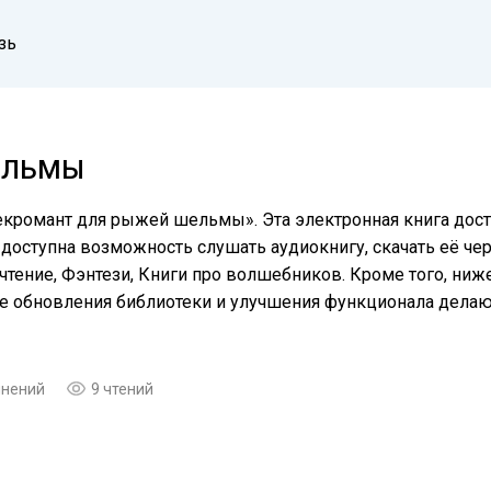
зь
ЕЛЬМЫ
екромант для рыжей шельмы». Эта электронная книга дост
доступна возможность слушать аудиокнигу, скачать её чер
тение, Фэнтези, Книги про волшебников. Кроме того, ниж
ые обновления библиотеки и улучшения функционала дела
мнений
9 чтений