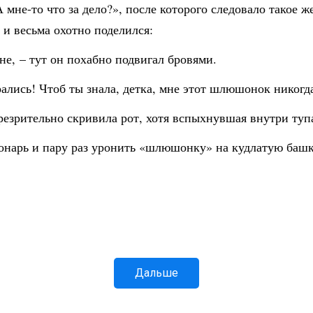
мне-то что за дело?», после которого следовало такое 
 и весьма охотно поделился:
ине, – тут он похабно подвигал бровями.
ались! Чтоб ты знала, детка, мне этот шлюшонок никогда
резрительно скривила рот, хотя вспыхнувшая внутри тупа
онарь и пару раз уронить «шлюшонку» на кудлатую башк
Дальше