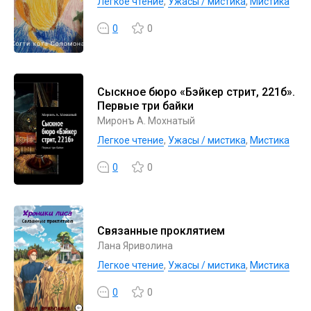
Легкое чтение
,
Ужасы / мистика
,
Мистика
0
0
Сыскное бюро «Бэйкер стрит, 221б».
Первые три байки
Миронъ А. Мохнатый
Легкое чтение
,
Ужасы / мистика
,
Мистика
0
0
Связанные проклятием
Лана Яриволина
Легкое чтение
,
Ужасы / мистика
,
Мистика
0
0