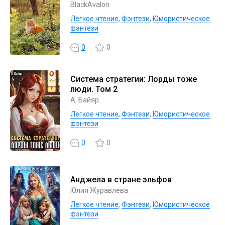
BlackAvalon
Легкое чтение
,
Фэнтези
,
Юмористическое
фэнтези
0
0
Система стратегии: Лорды тоже
люди. Том 2
А. Байяр
Легкое чтение
,
Фэнтези
,
Юмористическое
фэнтези
0
0
Анджела в стране эльфов
Юлия Журавлева
Легкое чтение
,
Фэнтези
,
Юмористическое
фэнтези