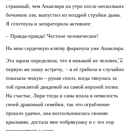
страшный, чем Анаилира на утро после нескольких
бочонков эля, выпустил из ноздрей струйки дыма.
Я сглотнула и затараторила активнее:
– Правда-правда! Честное человеческое!
На мою сердечную клятву фыркнула уже Анаилира.
Эта зараза определила, что я никакой не человек, в
первую же нашу встречу, – я её грабила и случайно
показала чешую – рукав сполз, когда тянулась за
той проклятой диадемой на самой верхней полке.
На счастье, Лири тогда и сама впала в немилость
своей драконьей семейки, так что ограбление
прошло удачно, она воспользовалась своими
крыльями, достала мне побрякушку и с тех пор
путешествует с нами.