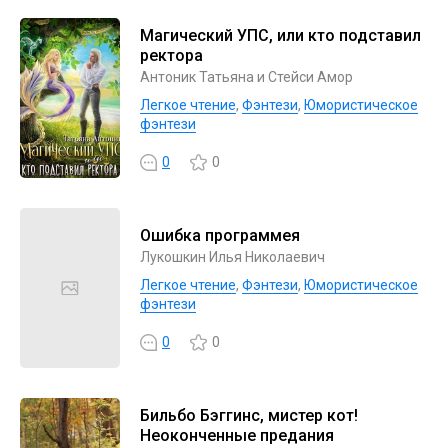
Магический УПС, или кто подставил
ректора
Антоник Татьяна и Стейси Амор
Легкое чтение
,
Фэнтези
,
Юмористическое
фэнтези
0
0
Ошибка программея
Лукошкин Илья Николаевич
Легкое чтение
,
Фэнтези
,
Юмористическое
фэнтези
0
0
Бильбо Бэггинс, мистер кот!
Неоконченные предания