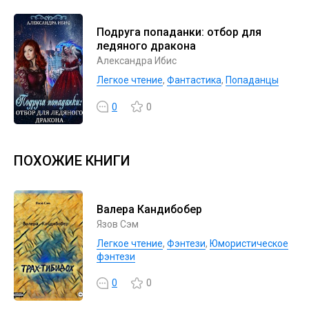
Подруга попаданки: отбор для
ледяного дракона
Александра Ибис
Легкое чтение
,
Фантастика
,
Попаданцы
0
0
ПОХОЖИЕ КНИГИ
Валера Кандибобер
Язов Сэм
Легкое чтение
,
Фэнтези
,
Юмористическое
фэнтези
0
0