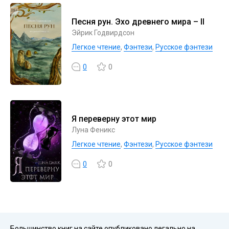
Песня рун. Эхо древнего мира – II
Эйрик Годвирдсон
Легкое чтение
,
Фэнтези
,
Русское фэнтези
0
0
Я переверну этот мир
Луна Феникс
Легкое чтение
,
Фэнтези
,
Русское фэнтези
0
0
Большинство книг на сайте опубликовано легально на