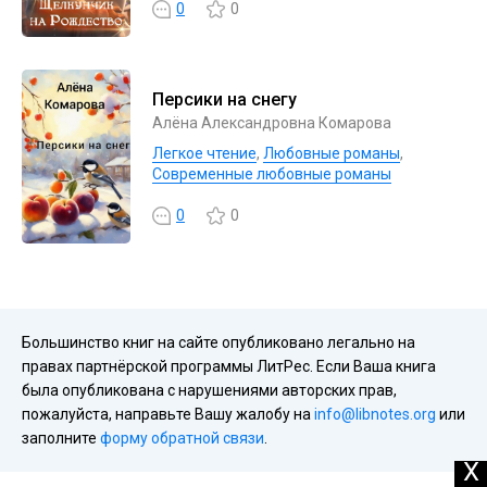
0
0
Персики на снегу
Алёна Александровна Комарова
Легкое чтение
,
Любовные романы
,
Современные любовные романы
0
0
Большинство книг на сайте опубликовано легально на
правах партнёрской программы ЛитРес. Если Ваша книга
была опубликована с нарушениями авторских прав,
пожалуйста, направьте Вашу жалобу на
info@libnotes.org
или
заполните
форму обратной связи
.
X