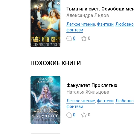
Тьма или свет. Освободи ме
Александра Льдов
Легкое чтение
,
Фэнтези
,
Любовно
фэнтези
0
0
ПОХОЖИЕ КНИГИ
Факультет Проклятых
Наталья Жильцова
Легкое чтение
,
Фэнтези
,
Любовно
фэнтези
0
0