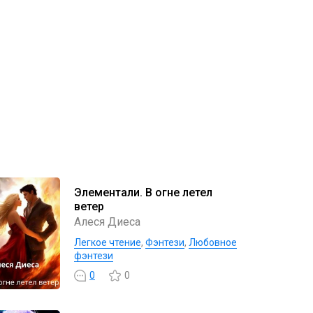
Элементали. В огне летел
ветер
Алеся Диеса
Легкое чтение
,
Фэнтези
,
Любовное
фэнтези
0
0