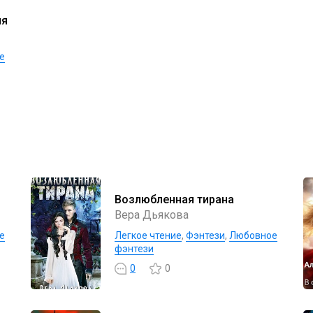
ня
е
Возлюбленная тирана
Вера Дьякова
е
Легкое чтение
,
Фэнтези
,
Любовное
фэнтези
0
0