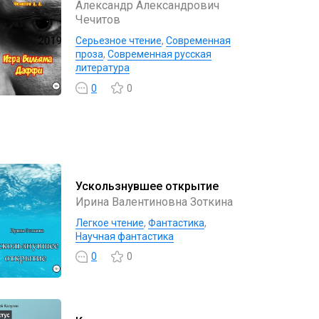
Александр Александрович
Чечитов
Серьезное чтение
,
Современная
проза
,
Современная русская
литература
0
0
Ускользнувшее открытие
Ирина Валентиновна Зоткина
Легкое чтение
,
Фантастика
,
Научная фантастика
0
0