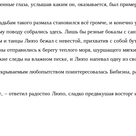
нные глаза, услышав каким он, оказывается, был приме
дьбам такого размаха становился всё громче, и конечно 
у поводу собрались здесь. Лишь бы резные бокалы с санг
м и танцы Люпо бежал с невестой, прихватив с собой бу
ы отправились к берегу теплого моря, шуршащего мягки
кие следы на влажном песке, и Люпо напевал одну из с
нескрываемым любопытством поинтересовалась Бибиэна, р
, – ответил радостно Люпо, сладко предвкушая восторг 