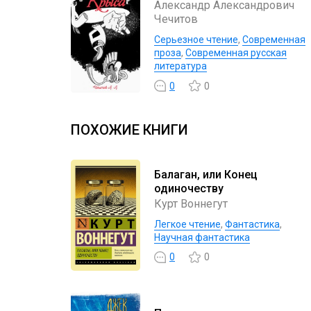
Александр Александрович
Чечитов
Серьезное чтение
,
Современная
проза
,
Современная русская
литература
0
0
ПОХОЖИЕ КНИГИ
Балаган, или Конец
одиночеству
Курт Воннегут
Легкое чтение
,
Фантастика
,
Научная фантастика
0
0