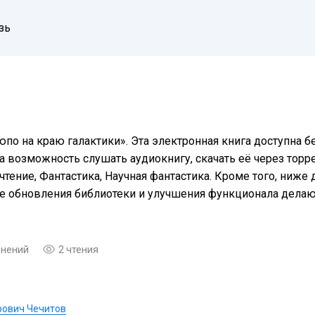
зь
по на краю галактики». Эта электронная книга доступна 
а возможность слушать аудиокнигу, скачать её через торре
тение, Фантастика, Научная фантастика. Кроме того, ниже
ые обновления библиотеки и улучшения функционала дела
мнений
2 чтения
рович Чечитов