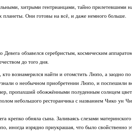
ельными, хитрыми гентрианцами, тайно прилетевшими на
 планеты. Они готовы на всё, и даже немного больше.
о Девега обзавелся серебристым, космическим аппарато
чеством до того дня.
 кто вознамерился найти и отомстить Люпо, а заодно по
узнали о необычном приобретении Люпо, и поспешили во
вечер, пропахший обожжёнными полуденным солнцем цвет
олом небольшого ресторанчика с названием Чико ун Чика
ега крепко обняла сына. Заливаясь слезами материнского
о, иногда изрядно приукрашая, что было свойственно э