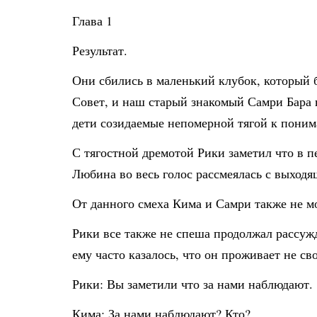
Глава 1
Результат.
Они сбились в маленький клубок, который б
Совет, и наш старый знакомый Самри Бара не
дети созидаемые непомерной тягой к понима
С тягостной дремотой Рики заметил что в пе
Любина во весь голос рассмеялась с выходя
От данного смеха Кима и Самри также не мо
Рики все также не спеша продолжал рассужд
ему часто казалось, что он проживает не св
Рики: Вы заметили что за нами наблюдают.
Кима: За нами наблюдают? Кто?