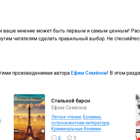
 и ваше мнение может быть первым и самым ценным! Расс
гим читателям сделать правильный выбор. Не стесняйтес
угими произведениями автора
Ефим Семёнов
! В этом разд
Стальной барон
Ефим Семёнов
Легкое чтение
,
Боевики,
ы
,
остросюжетная литература
,
Криминальные боевики
0
0