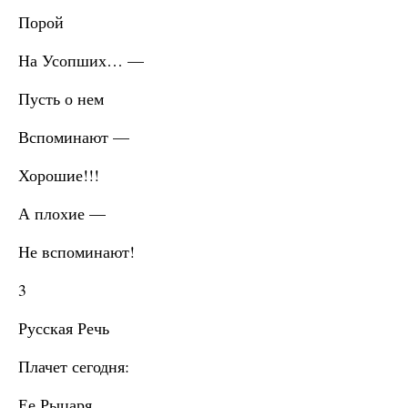
Порой
На Усопших… —
Пусть о нем
Вспоминают —
Хорошие!!!
А плохие —
Не вспоминают!
3
Русская Речь
Плачет сегодня:
Ее Рыцаря