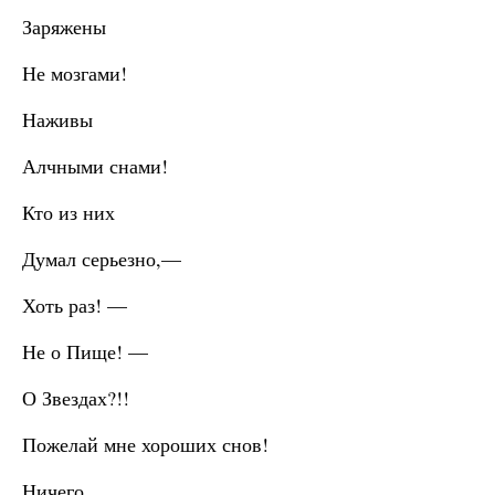
Заряжены
Не мозгами!
Наживы
Алчными снами!
Кто из них
Думал серьезно,—
Хоть раз! —
Не о Пище! —
О Звездах?!!
Пожелай мне хороших снов!
Ничего