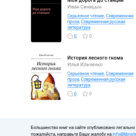
Моя дорога до станции
Иван Синицын
Серьезное чтение
,
Современная
проза
,
Современная русская
литература
0
0
История лесного гнома
Илья Ильченко
Серьезное чтение
,
Современная
проза
,
Современная русская
литература
0
0
Большинство книг на сайте опубликовано легально
пожалуйста, направьте Вашу жалобу на
info@libnot