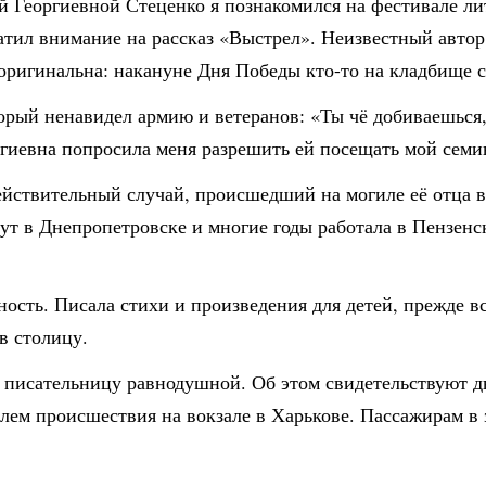
ой Георгиевной Стеценко я познакомился на фестивале л
атил внимание на рассказ «Выстрел». Неизвестный авто
оригинальна: накануне Дня Победы кто-то на кладбище с
орый ненавидел армию и ветеранов: «Ты чё добиваешься,
гиевна попросила меня разрешить ей посещать мой семи
действительный случай, происшедший на могиле её отца в
тут в Днепропетровске и многие годы работала в Пензе
ность. Писала стихи и произведения для детей, прежде в
в столицу.
 писательницу равнодушной. Об этом свидетельствуют дв
елем происшествия на вокзале в Харькове. Пассажирам в з