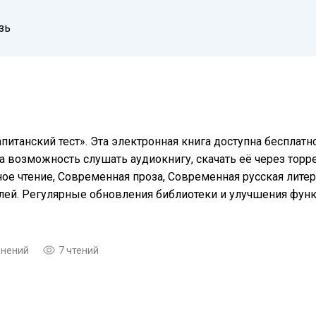
зь
питанский тест». Эта электронная книга доступна бесплат
а возможность слушать аудиокнигу, скачать её через торре
е чтение, Современная проза, Современная русская литера
елей. Регулярные обновления библиотеки и улучшения фу
мнений
7 чтений