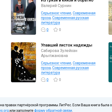
Из грязи в князи и обратно
Валерий Сурнин
Серьезное чтение
,
Современная
проза
,
Современная русская
литература
0
0
Упавший листок надежды
Сабирова Зулейхан
Арыпжановна
Серьезное чтение
,
Современная
проза
,
Современная русская
литература
0
0
 на правах партнёрской программы ЛитРес. Если Ваша книга была 
es.org
или заполните
форму обратной связи
.