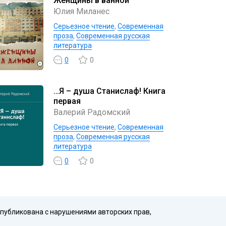
Женщины в ванной
Юлия Миланес
Серьезное чтение
,
Современная
проза
,
Современная русская
литература
0
0
…Я – душа Станислаф! Книга
первая
Валерий Радомский
Серьезное чтение
,
Современная
проза
,
Современная русская
литература
0
0
опубликована с нарушениями авторских прав,