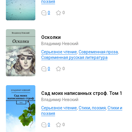
поэзия
0
0
Осколки
Владимир Невский
Серьезное чтение
,
Современная проза
,
Современная русская литература
0
0
Сад моих написанных строф. Том 1
Владимир Невский
Серьезное чтение
,
Cтихи, поэзия
,
Стихи и
поэзия
0
0