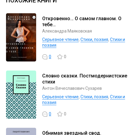
ПОХОЖИЕ КНИГИ
Откровенно… О самом главном. О
тебе…
Александра Маяковская
Серьезное чтение
,
Cтихи, поэзия
,
Стихи и
поэзия
0
0
Словно сказки. Постмодернистские
стихи
Антон Вячеславович Сухарев
Серьезное чтение
,
Cтихи, поэзия
,
Стихи и
поэзия
0
0
Обнимая звездный свод.