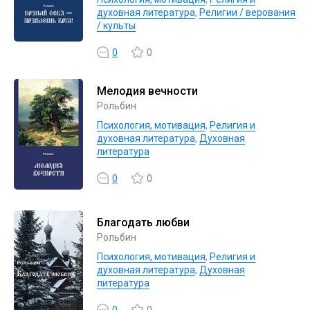
духовная литература
,
Религии / верования
/ культы
0
0
Мелодия вечности
Рольбин
Психология, мотивация
,
Религия и
духовная литература
,
Духовная
литература
0
0
Благодать любви
Рольбин
Психология, мотивация
,
Религия и
духовная литература
,
Духовная
литература
0
0