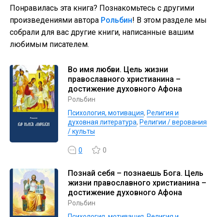
Понравилась эта книга? Познакомьтесь с другими
произведениями автора
Рольбин
! В этом разделе мы
собрали для вас другие книги, написанные вашим
любимым писателем.
Во имя любви. Цель жизни
православного христианина –
достижение духовного Афона
Рольбин
Психология, мотивация
,
Религия и
духовная литература
,
Религии / верования
/ культы
0
0
Познай себя – познаешь Бога. Цель
жизни православного христианина –
достижение духовного Афона
Рольбин
Психология, мотивация
,
Религия и