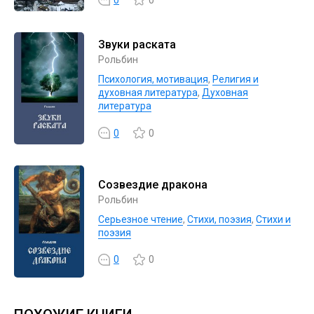
Звуки раската
Рольбин
Психология, мотивация
,
Религия и
духовная литература
,
Духовная
литература
0
0
Созвездие дракона
Рольбин
Серьезное чтение
,
Cтихи, поэзия
,
Стихи и
поэзия
0
0