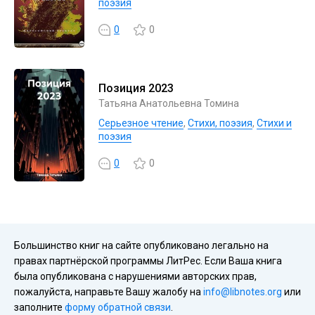
поэзия
0
0
Позиция 2023
Татьяна Анатольевна Томина
Серьезное чтение
,
Cтихи, поэзия
,
Стихи и
поэзия
0
0
Большинство книг на сайте опубликовано легально на
правах партнёрской программы ЛитРес. Если Ваша книга
была опубликована с нарушениями авторских прав,
пожалуйста, направьте Вашу жалобу на
info@libnotes.org
или
заполните
форму обратной связи
.