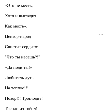
«Это не месть,
Хотя и выглядит,
Как месть».
Цензор-народ
Свистит сердито:
"Что ты несешь?!"
«Да поди ты!»
Любитель дуть
На теплое!!!
Позор!!! Троглодит!
Трепло из трёпл!—