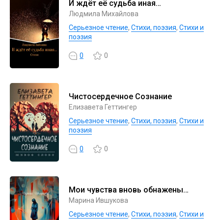
И ждёт её судьба иная…
Людмила Михайлова
Серьезное чтение
,
Cтихи, поэзия
,
Стихи и
поэзия
0
0
Чистосердечное Сознание
Елизавета Геттингер
Серьезное чтение
,
Cтихи, поэзия
,
Стихи и
поэзия
0
0
Мои чувства вновь обнажены…
Марина Ившукова
Серьезное чтение
,
Cтихи, поэзия
,
Стихи и