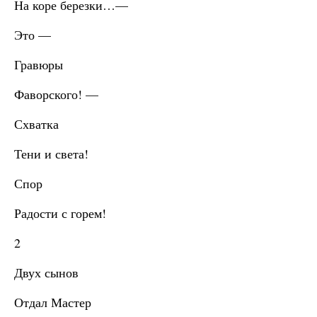
На коре березки…—
Это —
Гравюры
Фаворского! —
Схватка
Тени и света!
Спор
Радости с горем!
2
Двух сынов
Отдал Мастер