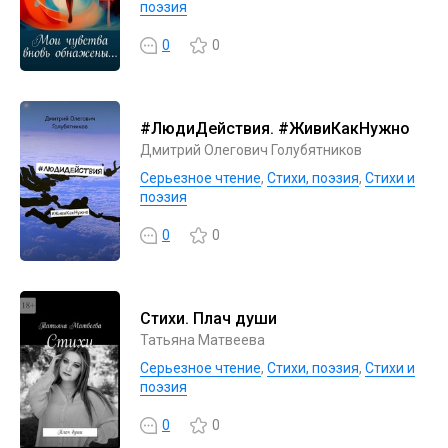
поэзия
0
0
#ЛюдиДействия. #ЖивиКакНужно
Дмитрий Олегович Голубятников
Серьезное чтение
,
Cтихи, поэзия
,
Стихи и
поэзия
0
0
Стихи. Плач души
Татьяна Матвеева
Серьезное чтение
,
Cтихи, поэзия
,
Стихи и
поэзия
0
0