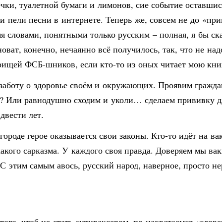
речки, туалетной бумаги и лимонов, сие событие оставш
и пели песни в интернете. Теперь же, совсем не до «при
я словами, понятными только русским – полная, я бы ск
новат, конечно, нечаянно всё получилось, так, что не на
варищей ФСБ-шников, если кто-то из оных читает мою кн
заботу о здоровье своём и окружающих. Проявим гражд
 Или равнодушно сходим и уколи… сделаем прививку для
двести лет.
 городе герое оказывается свои законы. Кто-то идёт на в
кого сарказма. У каждого своя правда. Доверяем мы вак
 С этим самым авось, русский народ, наверное, просто не
е того, чтоб не стать антиваксером, по нахватаемся «сл