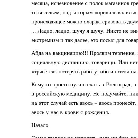
месяца, исчезновение с полок магазинов г
то весельем, над которым «прикалывались» 
происходящее можно охарактеризовать двум
... Ладно, ладно, шучу я шучу. Никто не ви
экстремизм и так далее, это посыл для то
Айда на вакцинацию!!! Проявим терпение, 
социальную дистанцию, товарищи. Или нет?
«трясётся» потерять работу, ибо ипотека на 
Кому-то просто нужно ехать в Волгоград, в
в российскую медицину. Не подумайте, ника
на этот случай есть авось – авось пронесёт.
авось у нас в крови с рождения.
Начало.
Самое главное не написать, чего ни будь н