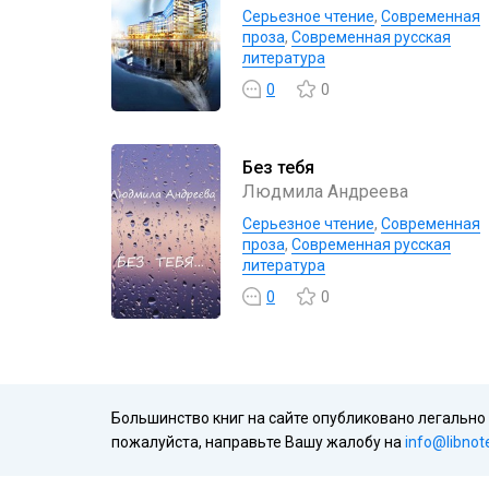
Серьезное чтение
,
Современная
проза
,
Современная русская
литература
0
0
Без тебя
Людмила Андреева
Серьезное чтение
,
Современная
проза
,
Современная русская
литература
0
0
Большинство книг на сайте опубликовано легально
пожалуйста, направьте Вашу жалобу на
info@libnot