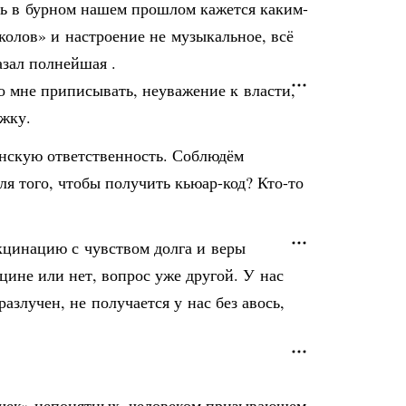
ись в бурном нашем прошлом кажется каким-
колов» и настроение не музыкальное, всё
азал полнейшая .
до мне приписывать, неуважение к власти,
ижку.
анскую ответственность. Соблюдём
 того, чтобы получить кьюар-код? Кто-то
акцинацию с чувством долга и веры
цине или нет, вопрос уже другой. У нас
разлучен, не получается у нас без авось,
овечек» непонятных, человеком призывающем