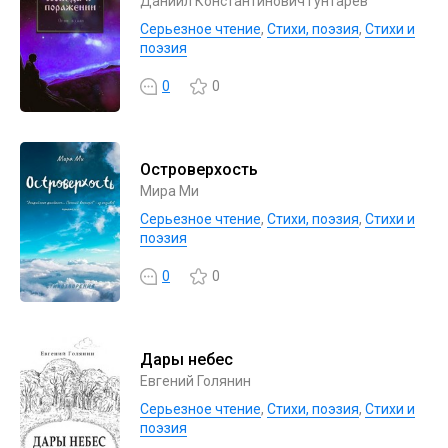
Даниил Константинович Гунтарев
Серьезное чтение
,
Cтихи, поэзия
,
Стихи и
поэзия
0
0
Островерхость
Мира Ми
Серьезное чтение
,
Cтихи, поэзия
,
Стихи и
поэзия
0
0
Дары небес
Евгений Голянин
Серьезное чтение
,
Cтихи, поэзия
,
Стихи и
поэзия