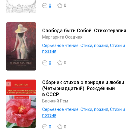
0
0
Свобода быть Собой. Стихотерапия
Маргарита Осадчая
Серьезное чтение
,
Cтихи, поэзия
,
Стихи и
поэзия
0
0
Сборник стихов о природе и любви
(Четырнадцатый). Рождённый
в СССР
Василий Рем
Серьезное чтение
,
Cтихи, поэзия
,
Стихи и
поэзия
0
0