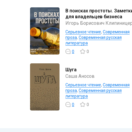
В поисках простоты. Заметк
для владельцев бизнеса
Игорь Борисович Клипинице
Серьезное чтение
,
Современная
проза
,
Современная русская
литература
0
0
Шуга
Саша Аносов
Серьезное чтение
,
Современная
проза
,
Современная русская
литература
0
0