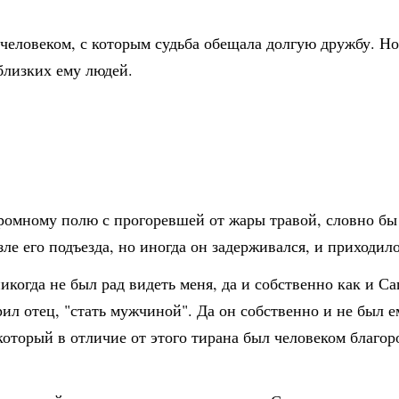
 человеком, с которым судьба обещала долгую дружбу. Но
близких ему людей.
омному полю с прогоревшей от жары травой, словно бы о
зле его подъезда, но иногда он задерживался, и приходил
икогда не был рад видеть меня, да и собственно как и С
рил отец, "стать мужчиной". Да он собственно и не был е
который в отличие от этого тирана был человеком благо