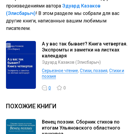
произведениями автора
Эдуард Казаков
(Элисбарыч)
! В этом разделе мы собрали для вас
другие книги, написанные вашим любимым
писателем.
А у вас так бывает? Книга четвертая.
Экспромты и заметки на листках
календаря
Эдуард Казаков (Элисбарыч)
Серьезное чтение
,
Cтихи, поэзия
,
Стихи и
поэзия
0
0
ПОХОЖИЕ КНИГИ
Венец поэзии. Сборник стихов по
итогам Ульяновского областного
конкурса