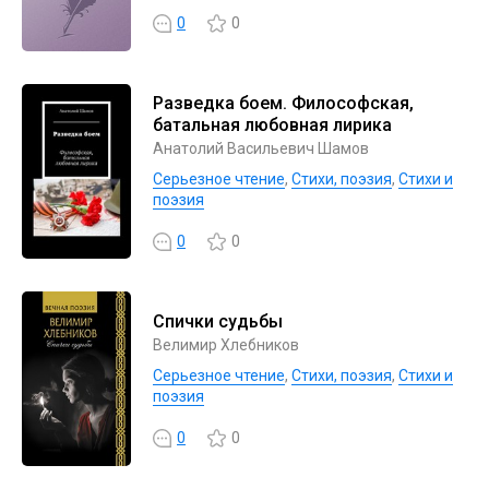
0
0
Разведка боем. Философская,
батальная любовная лирика
Анатолий Васильевич Шамов
Серьезное чтение
,
Cтихи, поэзия
,
Стихи и
поэзия
0
0
Спички судьбы
Велимир Хлебников
Серьезное чтение
,
Cтихи, поэзия
,
Стихи и
поэзия
0
0