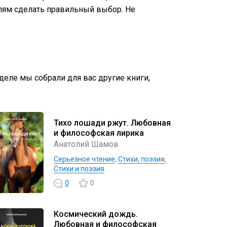
лям сделать правильный выбор. Не
зделе мы собрали для вас другие книги,
Тихо лошади ржут. Любовная
и философская лирика
Анатолий Шамов
Серьезное чтение
,
Cтихи, поэзия
,
Стихи и поэзия
0
0
Космический дождь.
Любовная и философская