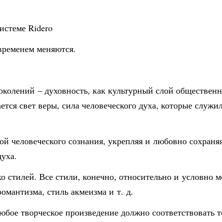
истеме Ridero
 временем меняются.
околений – духовность, как культурный слой общественн
ается свет веры, сила человеческого духа, которые служ
ной человеческого сознания, укрепляя и любовно сохраня
духа.
ко стилей. Все стили, конечно, относительно и условно 
романтизма, стиль акмеизма и т. д.
любое творческое произведение должно соответствовать то