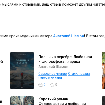
сь мыслями и отзывами. Ваш отзыв поможет другим читате
угими произведениями автора
Анатолий Шамов
! В этом ра
Полынь в серебре. Любовная
ой
и философская лирика
Анатолий Шамов
Серьезное чтение
,
Cтихи, поэзия
,
Стихи и поэзия
0
0
Короткий роман.
 и
Философская и любовная