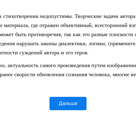
 стихотворении недопустимы. Творческие задачи автора
о материала, где отражен объективный, всесторонний вз
может быть противоречия, так как это разные плоскости 
дения нарушать законы диалектики, логики, (применител
ватности суждений автора и его героя.
ьно, актуальность самого произведения путем изображен
анее скорости обновления сознания человека, многие 
Дальше