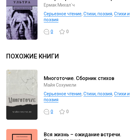
Ермак Михал`ч
Серьезное чтение
,
Cтихи, поэзия
,
Стихи и
поэзия
0
0
ПОХОЖИЕ КНИГИ
Многоточие. Сборник стихов
Майя Сохумели
Серьезное чтение
,
Cтихи, поэзия
,
Стихи и
поэзия
0
0
Вся жизнь – ожидание встречи.