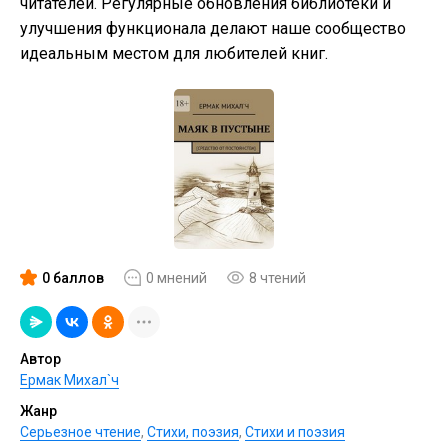
читателей. Регулярные обновления библиотеки и
улучшения функционала делают наше сообщество
идеальным местом для любителей книг.
0 баллов
0 мнений
8 чтений
Автор
Ермак Михал`ч
Жанр
Серьезное чтение
,
Cтихи, поэзия
,
Стихи и поэзия