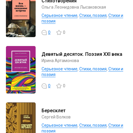
Стихотворения
Ольга Леонидовна Лысаковская
Серьезное чтение
,
Cтихи, поэзия
,
Стихи и
поэзия
0
0
Девятый десяток. Поэзия XXI века
Ирина Артамонова
Серьезное чтение
,
Cтихи, поэзия
,
Стихи и
поэзия
0
0
Бересклет
Сергей Волков
Серьезное чтение
,
Cтихи, поэзия
,
Стихи и
поэзия