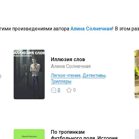
угими произведениями автора
Алина Cолнечная
! В этом ра
Иллюзия слов
Алина Cолнечная
ы
,
Легкое чтение
,
Детективы
,
Триллеры
0
0
По тропинкам
футбольного поля. История