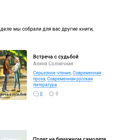
зделе мы собрали для вас другие книги,
Встреча с судьбой
Алина Cолнечная
Серьезное чтение
,
Современная
проза
,
Современная русская
литература
0
0
Полет на бумажном самолете