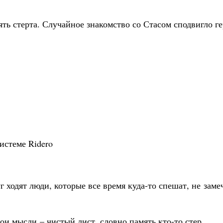
ять стерта. Случайное знакомство со Стасом сподвигло г
истеме Ridero
г ходят люди, которые все время куда-то спешат, не зам
ои мысли – чистый лист, словно память кто-то стер.