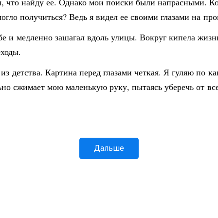
ил, что найду ее. Однако мои поиски были напрасными. К
огло получиться? Ведь я видел ее своими глазами на про
бе и медленно зашагал вдоль улицы. Вокруг кипела жизн
ходы.
з детства. Картина перед глазами четкая. Я гуляю по ка
ьно сжимает мою маленькую руку, пытаясь уберечь от вс
Дальше