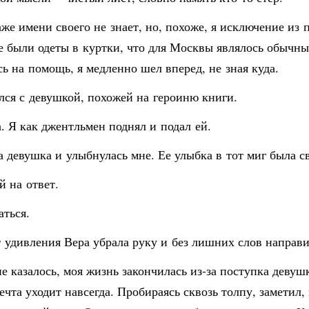
же имени своего не знает, но, похоже, я исключение из 
 были одеты в куртки, что для Москвы являлось обычным
сь на помощь, я медленно шел вперед, не зная куда.
лся с девушкой, похожей на героиню книги.
а. Я как джентльмен поднял и подал ей.
 девушка и улыбнулась мне. Ее улыбка в тот миг была св
й на ответ.
аться.
От удивления Вера убрала руку и без лишних слов напра
е казалось, моя жизнь закончилась из-за поступка девуш
чта уходит навсегда. Пробираясь сквозь толпу, заметил, 