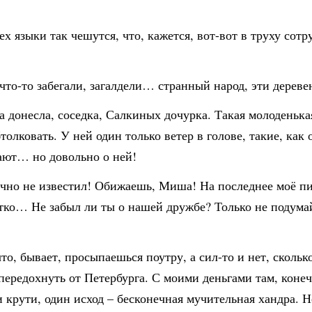
 языки так чешутся, что, кажется, вот-вот в труху сотр
что-то забегали, загалдели… странный народ, эти дереве
а донесла, соседка, Салкиных дочурка. Такая молоденькая
бтолковать. У ней один только ветер в голове, такие, ка
ают… но довольно о ней!
лично не известил! Обижаешь, Миша! На последнее моё пис
тко… Не забыл ли ты о нашей дружбе? Только не подумай 
то, бывает, просыпаешься поутру, а сил-то и нет, скольк
 передохнуть от Петербурга. С моими деньгами там, коне
ни крути, один исход – бесконечная мучительная хандра.