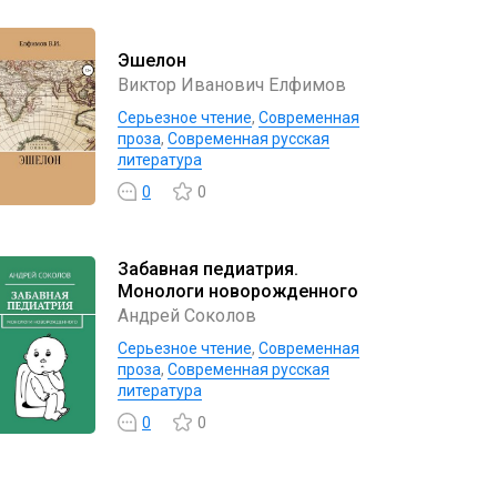
Эшелон
Виктор Иванович Елфимов
Серьезное чтение
,
Современная
проза
,
Современная русская
литература
0
0
Забавная педиатрия.
Монологи новорожденного
Андрей Соколов
Серьезное чтение
,
Современная
проза
,
Современная русская
литература
0
0