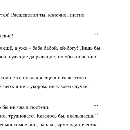
утся! Расшевелил ты, конечно, знатно
нские!
 ещё, а уже – баба бабой, ей-богу! Лишь бы
к она, судящие да рядящие, по обыкновению,
ьмо, что послал я ещё в начале этого
чего: я не с укором, ни в коем случае!
о бы ни чах в постели.
чно, трудновато. Казалось бы, вкалываешь
 Невыносимое оно, однако, ярмо одиночества