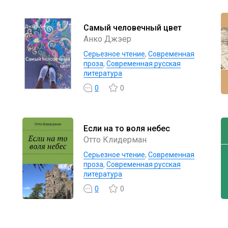
Самый человечный цвет
Анко Джэер
Серьезное чтение
,
Современная
проза
,
Современная русская
литература
0
0
Если на то воля небес
Отто Клидерман
Серьезное чтение
,
Современная
проза
,
Современная русская
литература
0
0