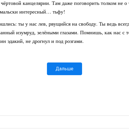
й чёртовой канцелярии. Там даже поговорить толком не о ч
о-мальски интересный… тьфу!
ошлись: ты у нас лев, рвущийся на свободу. Ты ведь все
нный изумруд, зелёными глазами. Помнишь, как нас с то
лин эдакий, не дрогнул и под розгами.
Дальше