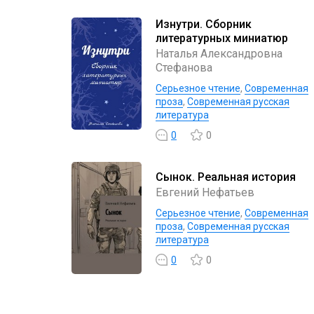
Изнутри. Сборник
литературных миниатюр
Наталья Александровна
Стефанова
Серьезное чтение
,
Современная
проза
,
Современная русская
литература
0
0
Сынок. Реальная история
Евгений Нефатьев
Серьезное чтение
,
Современная
проза
,
Современная русская
литература
0
0