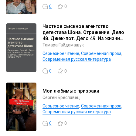
0
0
Частное сыскное агентство
детектива Шона. Отражение. Дело
48. Джек-пот. Дело 49. Из жизни
сыщиков. Заключительная история
Тамара Гайдамащук
№ 50
Серьезное чтение
,
Современная проза
,
Современная русская литература
0
0
Мои любимые призраки
Сергей Бреславец
Серьезное чтение
,
Современная проза
,
Современная русская литература
0
0