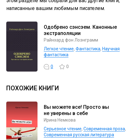
этом разделе мы собрали для вас другие книги,
написанные вашим любимым писателем.
Одобрено сэнсэем. Канонные
экстраполяции
Райнхард фон Лоэнграмм
Легкое чтение
,
Фантастика
,
Научная
фантастика
0
0
ПОХОЖИЕ КНИГИ
Вы можете все! Просто вы
не уверены в себе
Ирина Немкова
Серьезное чтение
,
Современная проза
,
Современная русская литература