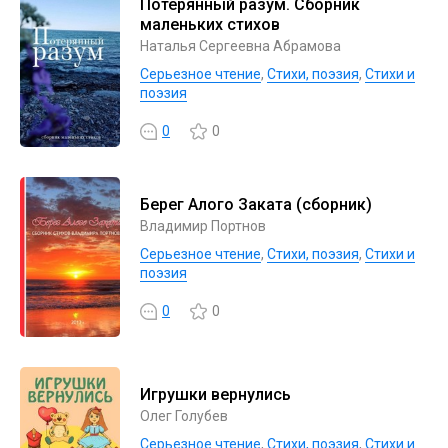
Потерянный разум. Сборник
маленьких стихов
Наталья Сергеевна Абрамова
Серьезное чтение
,
Cтихи, поэзия
,
Стихи и
поэзия
0
0
Берег Алого Заката (сборник)
Владимир Портнов
Серьезное чтение
,
Cтихи, поэзия
,
Стихи и
поэзия
0
0
Игрушки вернулись
Олег Голубев
Серьезное чтение
,
Cтихи, поэзия
,
Стихи и