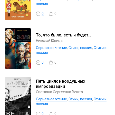
поэзия
0
0
То, что было, есть и будет…
Николай Ювица
Серьезное чтение
,
Cтихи, поэзия
,
Стихи и
поэзия
0
0
Пять циклов воздушных
импровизаций
Светлана Сергеевна Вешта
Серьезное чтение
,
Cтихи, поэзия
,
Стихи и
поэзия
0
0