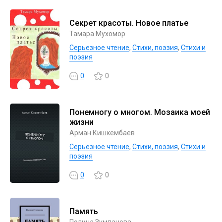
Секрет красоты. Новое платье
Тамара Мухомор
Серьезное чтение
,
Cтихи, поэзия
,
Стихи и
поэзия
0
0
Понемногу о многом. Мозаика моей
жизни
Арман Кишкембаев
Серьезное чтение
,
Cтихи, поэзия
,
Стихи и
поэзия
0
0
Память
Полина Зумпанова