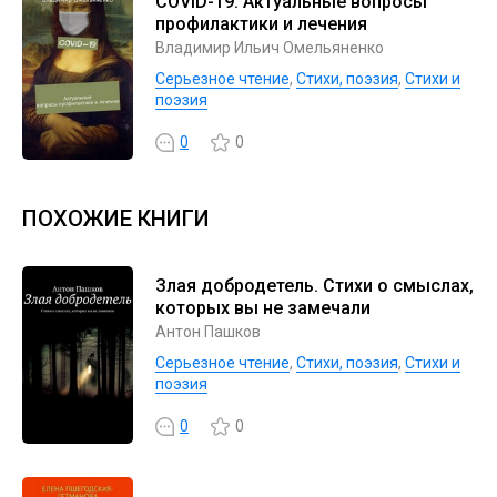
COVID-19. Актуальные вопросы
профилактики и лечения
Владимир Ильич Омельяненко
Серьезное чтение
,
Cтихи, поэзия
,
Стихи и
поэзия
0
0
ПОХОЖИЕ КНИГИ
Злая добродетель. Стихи о смыслах,
которых вы не замечали
Антон Пашков
Серьезное чтение
,
Cтихи, поэзия
,
Стихи и
поэзия
0
0