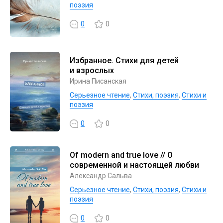
поэзия
0
0
Избранное. Стихи для детей
и взрослых
Ирина Писанская
Серьезное чтение
,
Cтихи, поэзия
,
Стихи и
поэзия
0
0
Of modern and true love // О
современной и настоящей любви
Александр Сальва
Серьезное чтение
,
Cтихи, поэзия
,
Стихи и
поэзия
0
0