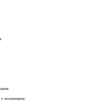
я
ашем.
 с волнением.