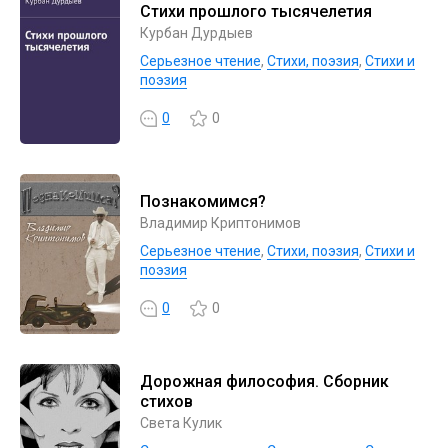
Стихи прошлого тысячелетия
Курбан Дурдыев
Серьезное чтение
,
Cтихи, поэзия
,
Стихи и
поэзия
0
0
Познакомимся?
Владимир Криптонимов
Серьезное чтение
,
Cтихи, поэзия
,
Стихи и
поэзия
0
0
Дорожная философия. Сборник
стихов
Света Кулик