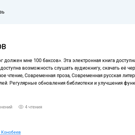
зь
ОВ
г должен мне 100 баксов». Эта электронная книга доступн
доступна возможность слушать аудиокнигу, скачать её чер
е чтение, Современная проза, Современная русская литера
елей. Регулярные обновления библиотеки и улучшения фу
мнений
4 чтения
 Конобеев