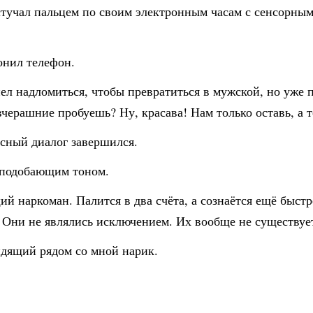
постучал пальцем по своим электронным часам с сенсорны
онил телефон.
спел надломиться, чтобы превратиться в мужской, но уже
вчерашние пробуешь? Ну, красава! Нам только оставь, а т
есный диалог завершился.
я подобающим тоном.
й наркоман. Палится в два счёта, а сознаётся ещё быстр
ь. Они не являлись исключением. Их вообще не существуе
идящий рядом со мной нарик.