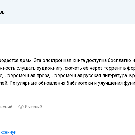
зь
одается дом». Эта электронная книга доступна бесплатно
жность слушать аудиокнигу, скачать её через торрент в фо
, Современная проза, Современная русская литература. Кр
елей. Регулярные обновления библиотеки и улучшения фу
мнений
8 чтений
Оксенчук