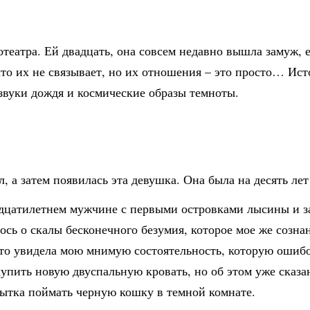
театра. Ей двадцать, она совсем недавно вышла замуж, 
то их не связывает, но их отношения – это просто… Ист
 звуки дождя и космические образы темноты.
л, а затем появилась эта девушка. Она была на десять лет
идцатилетнем мужчине с первыми островками лысины и 
сь о скалы бесконечного безумия, которое мое же созна
сто увидела мою мнимую состоятельность, которую оши
упить новую двуспальную кровать, но об этом уже сказа
опытка поймать черную кошку в темной комнате.