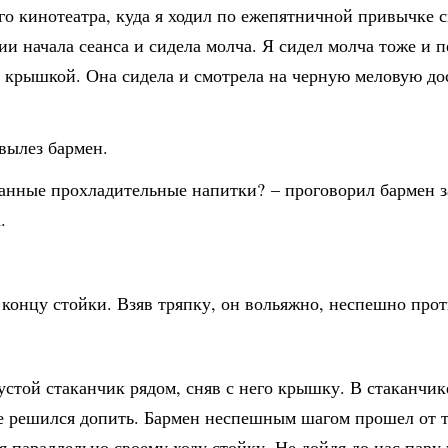
о кинотеатра, куда я ходил по ежепятничной привычке см
и начала сеанса и сидела молча. Я сидел молча тоже и 
й крышкой. Она сидела и смотрела на черную меловую до
вылез бармен.
ованные прохладительные напитки? – проговорил бармен 
.
 концу стойки. Взяв тряпку, он вольяжно, неспешно про
устой стаканчик рядом, сняв с него крышку. В стаканчике
не решился допить. Бармен неспешным шагом прошел от то
ая параллельно своему ходу стойку. Не дойдя до нас пару