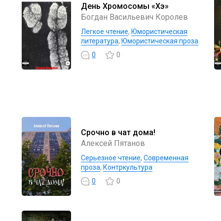
День Хромосомы «Хэ»
Богдан Васильевич Королев
Легкое чтение
,
Юмористическая
литература
,
Юмористическая проза
0
0
Срочно в чат дома!
Алексей Пятанов
Серьезное чтение
,
Современная
проза
,
Контркультура
0
0