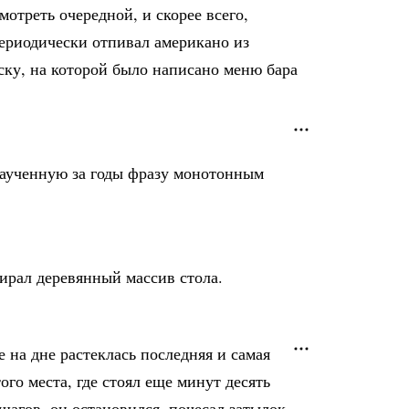
отреть очередной, и скорее всего,
периодически отпивал американо из
ску, на которой было написано меню бара
заученную за годы фразу монотонным
тирал деревянный массив стола.
 на дне растеклась последняя и самая
го места, где стоял еще минут десять
 шагов, он остановился, почесал затылок,