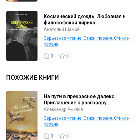
Космический дождь. Любовная и
философская лирика
Анатолий Шамов
Серьезное чтение
,
Cтихи, поэзия
,
Стихи и
поэзия
0
0
ПОХОЖИЕ КНИГИ
На пути в прекрасное далеко.
Приглашение к разговору
Александр Рыхлов
Серьезное чтение
,
Cтихи, поэзия
,
Стихи и
поэзия
0
0