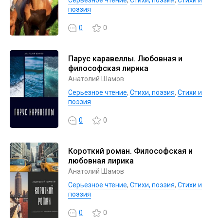
поэзия
0
0
Парус каравеллы. Любовная и
философская лирика
Анатолий Шамов
Серьезное чтение
,
Cтихи, поэзия
,
Стихи и
поэзия
0
0
Короткий роман. Философская и
любовная лирика
Анатолий Шамов
Серьезное чтение
,
Cтихи, поэзия
,
Стихи и
поэзия
0
0