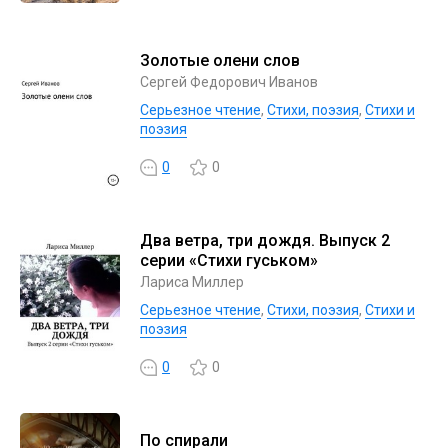
Золотые олени слов
Сергей Федорович Иванов
Серьезное чтение
,
Cтихи, поэзия
,
Стихи и
поэзия
0
0
Два ветра, три дождя. Выпуск 2
серии «Стихи гуськом»
Лариса Миллер
Серьезное чтение
,
Cтихи, поэзия
,
Стихи и
поэзия
0
0
По спирали