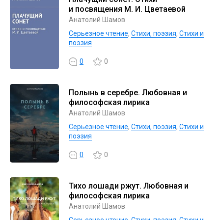
и посвящения М. И. Цветаевой
Анатолий Шамов
Серьезное чтение
,
Cтихи, поэзия
,
Стихи и
поэзия
0
0
Полынь в серебре. Любовная и
философская лирика
Анатолий Шамов
Серьезное чтение
,
Cтихи, поэзия
,
Стихи и
поэзия
0
0
Тихо лошади ржут. Любовная и
философская лирика
Анатолий Шамов
Серьезное чтение
,
Cтихи, поэзия
,
Стихи и