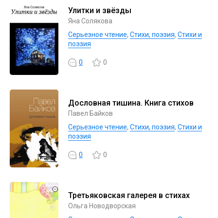
Улитки и звёзды
Яна Солякова
Серьезное чтение
,
Cтихи, поэзия
,
Стихи и
поэзия
0
0
Дословная тишина. Книга стихов
Павел Байков
Серьезное чтение
,
Cтихи, поэзия
,
Стихи и
поэзия
0
0
Третьяковская галерея в стихах
Ольга Новодворская