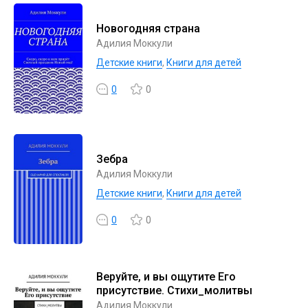
Новогодняя страна
Адилия Моккули
Детские книги
,
Книги для детей
0
0
Зебра
Адилия Моккули
Детские книги
,
Книги для детей
0
0
Веруйте, и вы ощутите Его
присутствие. Стихи_молитвы
Адилия Моккули