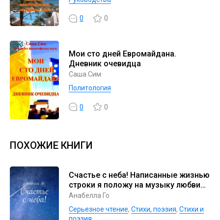
0
0
Мои сто дней Евромайдана.
Дневник очевидца
Саша Сим
Политология
0
0
ПОХОЖИЕ КНИГИ
Счастье с неба! Написанные жизнью
строки я положу на музыку любви…
Анабелла Го
Серьезное чтение
,
Cтихи, поэзия
,
Стихи и
поэзия