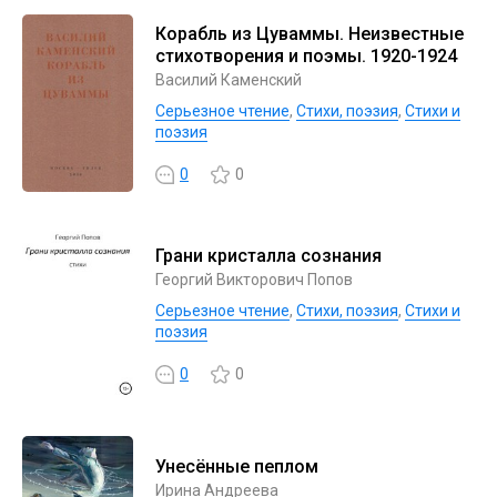
Корабль из Цуваммы. Неизвестные
стихотворения и поэмы. 1920-1924
Василий Каменский
Серьезное чтение
,
Cтихи, поэзия
,
Стихи и
поэзия
0
0
Грани кристалла сознания
Георгий Викторович Попов
Серьезное чтение
,
Cтихи, поэзия
,
Стихи и
поэзия
0
0
Унесённые пеплом
Ирина Андреева