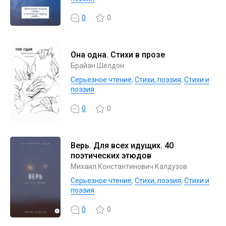
0
0
Она одна. Стихи в прозе
Брайан Шелдон
Серьезное чтение
,
Cтихи, поэзия
,
Стихи и
поэзия
0
0
Верь. Для всех идущих. 40
поэтических этюдов
Михаил Константинович Калдузов
Серьезное чтение
,
Cтихи, поэзия
,
Стихи и
поэзия
0
0