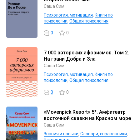
Саша Сим
Психология, мотивация
,
Книги по
психологии
,
Общая психология
0
0
7 000 авторских афоризмов. Том 2.
На грани Добра и Зла
Саша Сим
Психология, мотивация
,
Книги по
психологии
,
Общая психология
0
0
«Movenpick Resort» 5*. Амфитеатр
восточной сказки на Красном море
Саша Сим
Знания и навыки
,
Словари, справочники
,
Руководства