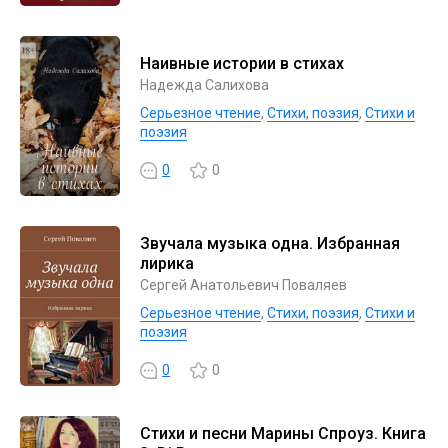
Наивные истории в стихах
Надежда Салихова
Серьезное чтение
,
Cтихи, поэзия
,
Стихи и
поэзия
0
0
Звучала музыка одна. Избранная
лирика
Сергей Анатольевич Поваляев
Серьезное чтение
,
Cтихи, поэзия
,
Стихи и
поэзия
0
0
Стихи и песни Марины Спроуз. Книга