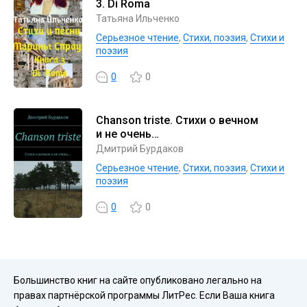
3. Di Roma
Татьяна Ильченко
Серьезное чтение
,
Cтихи, поэзия
,
Стихи и
поэзия
0
0
Chanson triste. Стихи о вечном
и не очень…
Дмитрий Бурдаков
Серьезное чтение
,
Cтихи, поэзия
,
Стихи и
поэзия
0
0
Большинство книг на сайте опубликовано легально на
правах партнёрской программы ЛитРес. Если Ваша книга