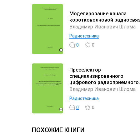
Моделирование канала
коротковолновой радиосвя
Владимир Иванович Шлома
Радиотехника
0
0
Преселектор
специализированного
цифрового радиоприемного
устройства
Владимир Иванович Шлома
Радиотехника
0
0
ПОХОЖИЕ КНИГИ