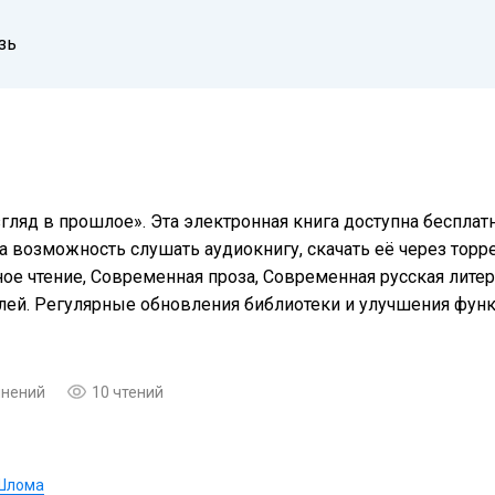
зь
гляд в прошлое». Эта электронная книга доступна беспла
а возможность слушать аудиокнигу, скачать её через торре
е чтение, Современная проза, Современная русская литера
елей. Регулярные обновления библиотеки и улучшения фу
мнений
10 чтений
Шлома