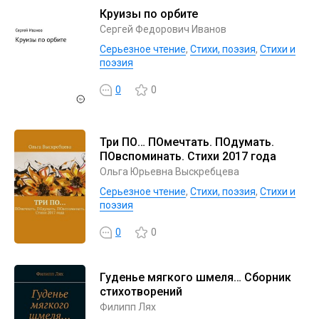
Круизы по орбите
Сергей Федорович Иванов
Серьезное чтение
,
Cтихи, поэзия
,
Стихи и
поэзия
0
0
Три ПО… ПОмечтать. ПОдумать.
ПОвспоминать. Стихи 2017 года
Ольга Юрьевна Выскребцева
Серьезное чтение
,
Cтихи, поэзия
,
Стихи и
поэзия
0
0
Гуденье мягкого шмеля… Сборник
стихотворений
Филипп Лях