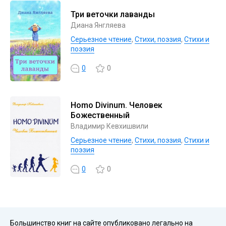
Три веточки лаванды
Диана Янгляева
Серьезное чтение
,
Cтихи, поэзия
,
Стихи и
поэзия
0
0
Homo Divinum. Человек
Божественный
Владимир Кевхишвили
Серьезное чтение
,
Cтихи, поэзия
,
Стихи и
поэзия
0
0
Большинство книг на сайте опубликовано легально на