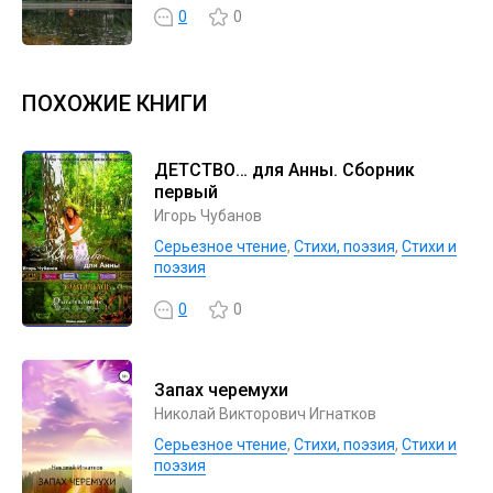
0
0
ПОХОЖИЕ КНИГИ
ДЕТСТВО… для Анны. Сборник
первый
Игорь Чубанов
Серьезное чтение
,
Cтихи, поэзия
,
Стихи и
поэзия
0
0
Запах черемухи
Николай Викторович Игнатков
Серьезное чтение
,
Cтихи, поэзия
,
Стихи и
поэзия