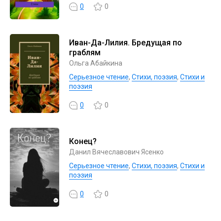
0
0
Иван-Да-Лилия. Бредущая по
граблям
Ольга Абайкина
Серьезное чтение
,
Cтихи, поэзия
,
Стихи и
поэзия
0
0
Конец?
Данил Вячеславович Ясенко
Серьезное чтение
,
Cтихи, поэзия
,
Стихи и
поэзия
0
0