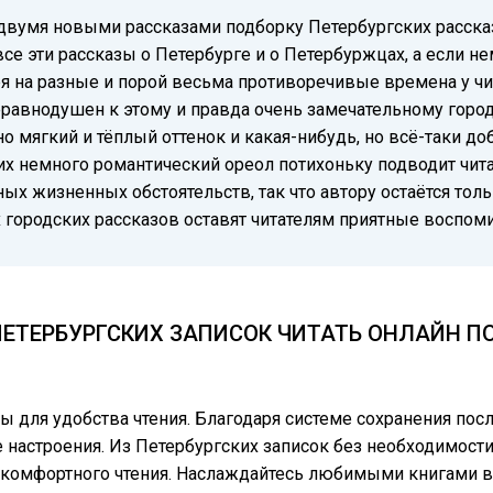
двумя новыми рассказами подборку Петербургских расска
е эти рассказы о Петербурге и о Петербуржцах, а если не
ря на разные и порой весьма противоречивые времена у чит
равнодушен к этому и правда очень замечательному городу
о мягкий и тёплый оттенок и какая-нибудь, но всё-таки д
х немного романтический ореол потихоньку подводит чита
х жизненных обстоятельств, так что автору остаётся тол
х городских рассказов оставят читателям приятные воспом
ПЕТЕРБУРГСКИХ ЗАПИСОК ЧИТАТЬ ОНЛАЙН ПО
цы для удобства чтения. Благодаря системе сохранения по
 настроения. Из Петербургских записок без необходимости
я комфортного чтения. Наслаждайтесь любимыми книгами в