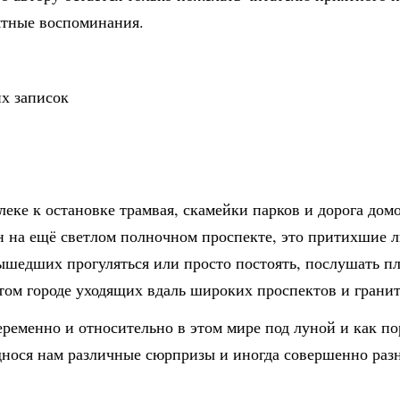
иятные воспоминания.
их записок
алеке к остановке трамвая, скамейки парков и дорога дом
н на ещё светлом полночном проспекте, это притихшие л
шедших прогуляться или просто постоять, послушать пл
этом городе уходящих вдаль широких проспектов и гран
переменно и относительно в этом мире под луной и как 
днося нам различные сюрпризы и иногда совершенно разн