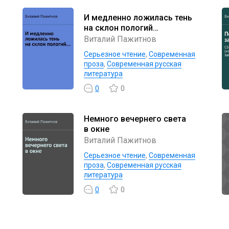
И медленно ложилась тень
на склон пологий…
Виталий Пажитнов
Серьезное чтение
,
Современная
проза
,
Современная русская
литература
0
0
Немного вечернего света
в окне
Виталий Пажитнов
Серьезное чтение
,
Современная
проза
,
Современная русская
литература
0
0