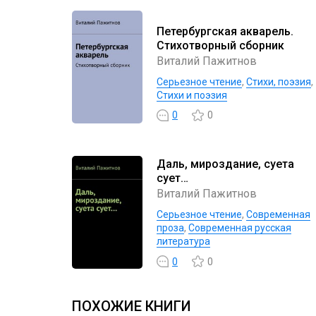
Петербургская акварель.
Стихотворный сборник
Виталий Пажитнов
Серьезное чтение
,
Cтихи, поэзия
,
Стихи и поэзия
0
0
Даль, мироздание, суета
сует…
Виталий Пажитнов
Серьезное чтение
,
Современная
проза
,
Современная русская
литература
0
0
ПОХОЖИЕ КНИГИ