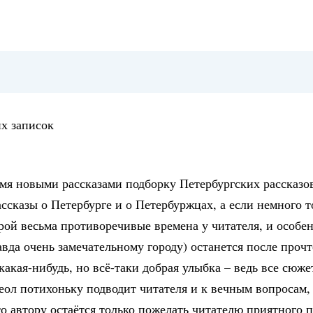
их записок
мя новыми рассказами подборку Петербургских рассказо
ссказы о Петербурге и о Петербуржцах, а если немного т
орой весьма противоречивые времена у читателя, и особе
вда очень замечательному городу) останется после проч
какая-нибудь, но всё-таки добрая улыбка – ведь все сюже
л потихоньку подводит читателя и к вечным вопросам, 
о автору остаётся только пожелать читателю приятного п