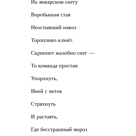
На январском снегу
Воробьиная стая
Неостывший навоз
Торопливо клюёт.
Скрипнет жалобно снег —
То команда простая:
Упорхнуть,
Иней с веток
Стряхнуть
И растаять,
Где бесстрашный мороз